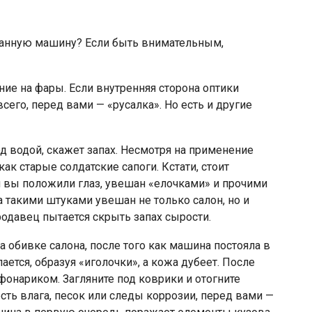
жанную машину? Если быть внимательным,
ие на фары. Если внутренняя сторона оптики
сего, перед вами — «русалка». Но есть и другие
д водой, скажет запах. Несмотря на применение
ак старые солдатские сапоги. Кстати, стоит
й вы положили глаз, увешан «елочками» и прочими
 такими штуками увешан не только салон, но и
родавец пытается скрыть запах сырости.
 обивке салона, после того как машина постояла в
ается, образуя «иголочки», а кожа дубеет. После
фонариком. Загляните под коврики и отогните
есть влага, песок или следы коррозии, перед вами —