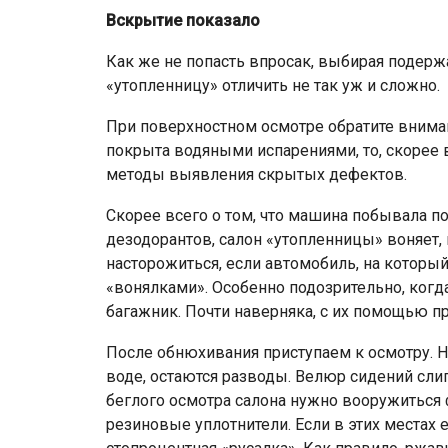
Вскрытие показало
Как же не попасть впросак, выбирая подер
«утопленницу» отличить не так уж и сложно.
При поверхностном осмотре обратите вниман
покрыта водяными испарениями, то, скорее в
методы выявления скрытых дефектов.
Скорее всего о том, что машина побывала по
дезодорантов, салон «утопленницы» воняет, к
насторожиться, если автомобиль, на которы
«вонялками». Особенно подозрительно, когда
багажник. Почти наверняка, с их помощью п
После обнюхивания приступаем к осмотру. На
воде, остаются разводы. Велюр сидений слип
беглого осмотра салона нужно вооружиться 
резиновые уплотнители. Если в этих местах 