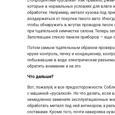
стопроцентная «русалка». Как правило, ржа
которые в нормальных условиях для влаги 
обработке. Например, металл кузова под при
воздержаться от покупки такого авто. Иногд
чтобы обнаружить в жгутах проводов песок 
при тщательной химчистке салона. Теперь за
Запотевшее стекло панели приборов — еще о
Потом самым тщательным образом проверьт
круиз-контроль, печку и кондиционер, контр
побывавшие в воде электрические разъемы
обратить внимание и на это.
Что дальше?
Вот, пожалуй, и все предосторожности. Собл
с машиной-«русалкой». Но что делать, если 
немедленно замените эксплуатационные жид
обработать металл под ней антикором, а р
составами. Кроме того, почти наверняка ну