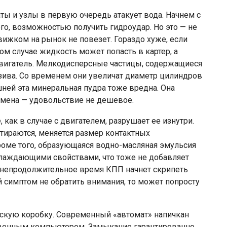
ты и узлы в первую очередь атакует вода. Начнем с
его, возможностью получить гидроудар. Но это — не
ижком на рынок не повезет. Гораздо хуже, если
том случае жидкость может попасть в картер, а
двигатель. Мелкодисперсные частицы, содержащиеся
азива. Со временем они увеличат диаметр цилиндров
ней эта минеральная пудра тоже вредна. Она
замена — удовольствие не дешевое.
, как в случае с двигателем, разрушает ее изнутри.
тираются, меняется размер контактных
роме того, образующаяся водно-масляная эмульсия
лаждающими свойствами, что тоже не добавляет
 непродолжительное время КПП начнет скрипеть
й симптом не обратить внимания, то может попросту
ескую коробку. Современный «автомат» напичкан
твенным компьютером. Замыкание гарантированно