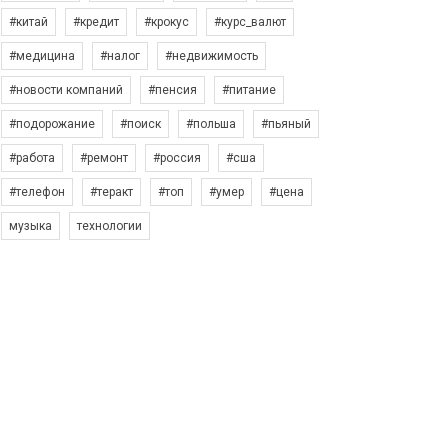
#китай
#кредит
#крокус
#курс_валют
#медицина
#налог
#недвижимость
#новости компаний
#пенсия
#питание
#подорожание
#поиск
#польша
#пьяный
#работа
#ремонт
#россия
#сша
#телефон
#теракт
#топ
#умер
#цена
музыка
технологии