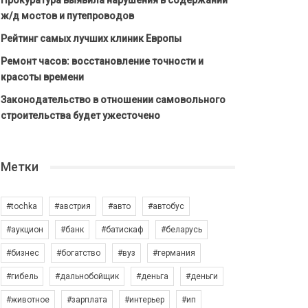
Прокуратура выявила нарушения в содержании
ж/д мостов и путепроводов
Рейтинг самых лучших клиник Европы
Ремонт часов: восстановление точности и
красоты времени
Законодательство в отношении самовольного
строительства будет ужесточено
Метки
#tochka
#австрия
#авто
#автобус
#аукцион
#банк
#батискаф
#беларусь
#бизнес
#богатство
#вуз
#германия
#гибель
#дальнобойщик
#деньга
#деньги
#животное
#зарплата
#интерьер
#ип