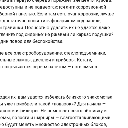
вчина в первую очередь поражает элементы кузова,
недоступны и не подвергаются антикоррозионной
борной панелью. Если там есть очаг коррозии, лучше
а достаточно посветить фонариком под панель,
и травинки. Полностью удалить их не удается даже
гляните под сиденье: не ржавый ли каркас подушки?
дин повод для беспокойства.
е все электрооборудование: стеклоподъемники,
ольные лампы, дисплеи и приборы. Кстати,
 покрываются серым налетом — есть смысл
юдая их, вам удастся избежать близкого знакомства
вы уже приобрели такой «подарок»? Для начала —
кости и фильтры. Не помешает снять обшивку и
азъемы, полости и шарниры — влагоотталкивающими
жно будет менять множество электронных блоков,