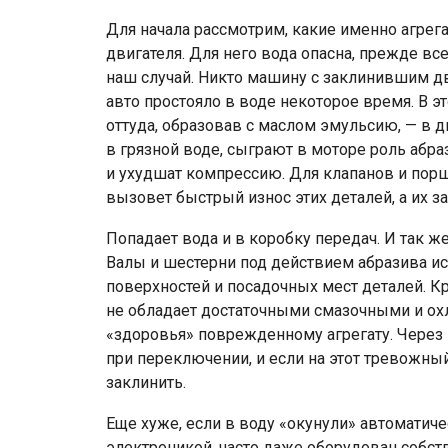
Для начала рассмотрим, какие именно агрега
двигателя. Для него вода опасна, прежде вс
наш случай. Никто машину с заклинившим дв
авто простояло в воде некоторое время. В э
оттуда, образовав с маслом эмульсию, — в 
в грязной воде, сыграют в моторе роль абр
и ухудшат компрессию. Для клапанов и порш
вызовет быстрый износ этих деталей, а их 
Попадает вода и в коробку передач. И так же
Валы и шестерни под действием абразива ис
поверхностей и посадочных мест деталей. К
не обладает достаточными смазочными и ох
«здоровья» поврежденному агрегату. Через
при переключении, и если на этот тревожны
заклинить.
Еще хуже, если в воду «окунули» автоматич
электроникой, часто даже оборудован собс