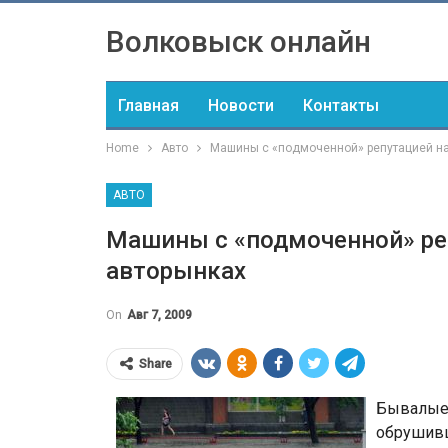
Волковыск онлайн
Главная
Новости
Контакты
Home
Авто
Машины с «подмоченной» репутацией на
АВТО
Машины с «подмоченной» ре
авторынках
On
Авг 7, 2009
Share
Бывалые 
обрушивш