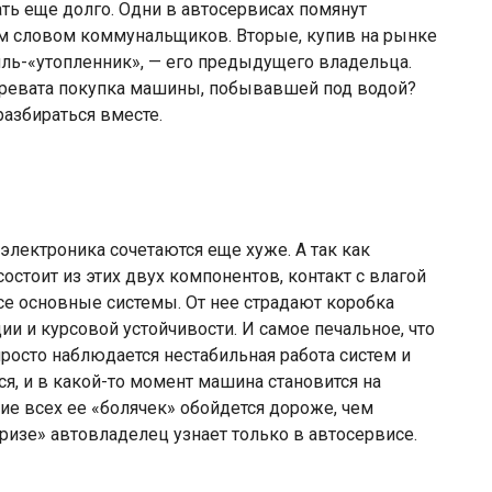
ть еще долго. Одни в автосервисах помянут
 словом коммунальщиков. Вторые, купив на рынке
ль-«утопленник», — его предыдущего владельца.
ревата покупка машины, побывавшей под водой?
разбираться вместе.
 электроника сочетаются еще хуже. А так как
стоит из этих двух компонентов, контакт с влагой
все основные системы. От нее страдают коробка
ии и курсовой устойчивости. И самое печальное, что
просто наблюдается нестабильная работа систем и
я, и в какой-то момент машина становится на
ние всех ее «болячек» обойдется дороже, чем
ризе» автовладелец узнает только в автосервисе.