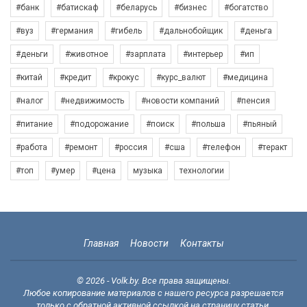
#банк
#батискаф
#беларусь
#бизнес
#богатство
#вуз
#германия
#гибель
#дальнобойщик
#деньга
#деньги
#животное
#зарплата
#интерьер
#ип
#китай
#кредит
#крокус
#курс_валют
#медицина
#налог
#недвижимость
#новости компаний
#пенсия
#питание
#подорожание
#поиск
#польша
#пьяный
#работа
#ремонт
#россия
#сша
#телефон
#теракт
#топ
#умер
#цена
музыка
технологии
Главная
Новости
Контакты
© 2026 - Volk.by. Все права защищены.
Любое копирование материалов с нашего ресурса разрешается
только с обратной активной ссылкой на страницу статьи.