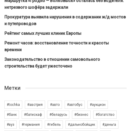
Маршрутка «Гродно — Волковыск» осталась без водителя:
нетрезвого шофёра задержали
Прокуратура выявила нарушения в содержании ж/д мостов
и путепроводов
Рейтинг самых лучших клиник Европы
Ремонт часов: восстановление точности и красоты
времени
Законодательство в отношении самовольного
строительства будет ужесточено
Метки
#tochka
#австрия
#авто
#автобус
#аукцион
#банк
#батискаф
#беларусь
#бизнес
#богатство
#вуз
#германия
#гибель
#дальнобойщик
#деньга