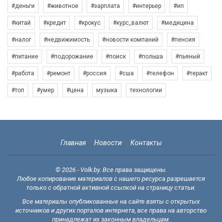
#деньги
#животное
#зарплата
#интерьер
#ип
#китай
#кредит
#крокус
#курс_валют
#медицина
#налог
#недвижимость
#новости компаний
#пенсия
#питание
#подорожание
#поиск
#польша
#пьяный
#работа
#ремонт
#россия
#сша
#телефон
#теракт
#топ
#умер
#цена
музыка
технологии
Главная
Новости
Контакты
© 2026 - Volk.by. Все права защищены.
Любое копирование материалов с нашего ресурса разрешается
только с обратной активной ссылкой на страницу статьи.
Все материалы опубликованные на сайте взяты с открытых
источников и других порталов интернета, все права на авторство
принадлежат их законным владельцам.