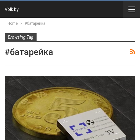
Volk.by
Home
#батарейка
Browsing Tag
#батарейка