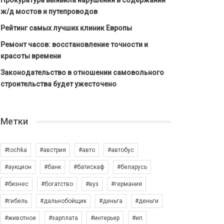
Прокуратура выявила нарушения в содержании
ж/д мостов и путепроводов
Рейтинг самых лучших клиник Европы
Ремонт часов: восстановление точности и
красоты времени
Законодательство в отношении самовольного
строительства будет ужесточено
Метки
#tochka
#австрия
#авто
#автобус
#аукцион
#банк
#батискаф
#беларусь
#бизнес
#богатство
#вуз
#германия
#гибель
#дальнобойщик
#деньга
#деньги
#животное
#зарплата
#интерьер
#ип