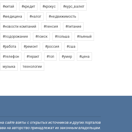
#китай
#кредит
#крокус
#курс_валют
#медицина
#налог
#недвижимость
#новости компаний
#пенсия
#питание
#подорожание
#поиск
#польша
#пьяный
#работа
#ремонт
#россия
#сша
#телефон
#теракт
#топ
#умер
#цена
музыка
технологии
а сайте взяты с открытых источников и других порталов
рава на авторство принадлежат их законным владельцам.