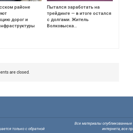
сском районе
Пытался заработать на
уют
трейдинге — в итоге остался
кцию дорог и
с долгами. Житель
инфраструктуры
Волковыска…
nts are closed.
Все материалы опубликованные н
ается только с обратной
интернета, все п