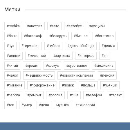
Метки
#tochka
#австрия
#авто
#автобус
#аукцион
#банк
#батискаф
#беларусь
#бизнес
#богатство
#вуз
#германия
#гибель
#дальнобойщик
#деньга
#деньги
#животное
#зарплата
#интерьер
#ип
#китай
#кредит
#крокус
#курс_валют
#медицина
#налог
#недвижимость
#новости компаний
#пенсия
#питание
#подорожание
#поиск
#польша
#пьяный
#работа
#ремонт
#россия
#сша
#телефон
#теракт
#топ
#умер
#цена
музыка
технологии