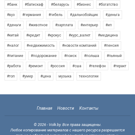
#банк
#батискаф
#беларусь
#бизнес
#богатство
#вуз
#германия
#гибель
#дальнобойщик
#деньга
#деньги
#животное
#зарплата
#интерьер
#ип
#китай
#кредит
#крокус
#курс_валют
#медицина
#налог
#недвижимость
#новости компаний
#пенсия
#питание
#подорожание
#поиск
#польша
#пьяный
#работа
#ремонт
#россия
#сша
#телефон
#теракт
#топ
#умер
#цена
музыка
технологии
Главная
Новости
Контакты
© 2026 - Volk.by. Все права защищены.
Любое копирование материалов с нашего ресурса разрешается