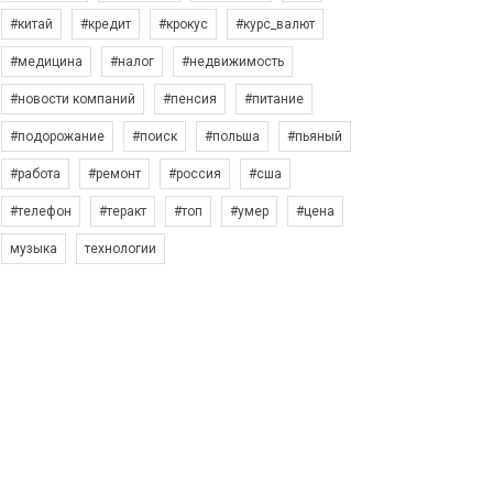
#китай
#кредит
#крокус
#курс_валют
#медицина
#налог
#недвижимость
#новости компаний
#пенсия
#питание
#подорожание
#поиск
#польша
#пьяный
#работа
#ремонт
#россия
#сша
#телефон
#теракт
#топ
#умер
#цена
музыка
технологии