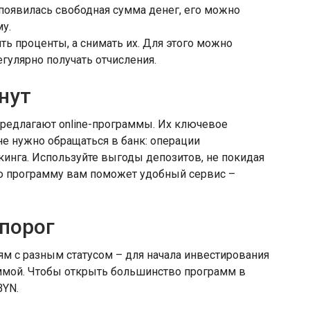
 появилась свободная сумма денег, его можно
у.
ь проценты, а снимать их. Для этого можно
гулярно получать отчисления.
нут
предлагают online-программы. Их ключевое
не нужно обращаться в банк: операции
кинга. Используйте выгоды депозитов, не покидая
ю программу вам поможет удобный сервис –
порог
м с разным статусом – для начала инвестирования
ммой. Чтобы открыть большинство программ в
BYN.