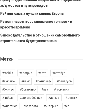
Прокуратура выявила нарушения в содержании
ж/д мостов и путепроводов
Рейтинг самых лучших клиник Европы
Ремонт часов: восстановление точности и
красоты времени
Законодательство в отношении самовольного
строительства будет ужесточено
Метки
#tochka
#австрия
#авто
#автобус
#аукцион
#банк
#батискаф
#беларусь
#бизнес
#богатство
#вуз
#германия
#гибель
#дальнобойщик
#деньга
#деньги
#животное
#зарплата
#интерьер
#ип