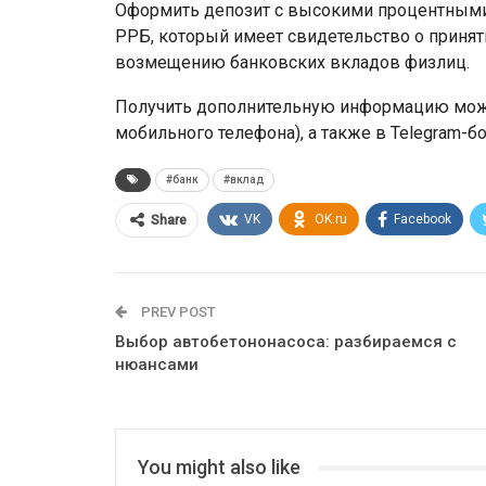
Оформить депозит с высокими процентными
РРБ, который имеет свидетельство о приняти
возмещению банковских вкладов физлиц.
Получить дополнительную информацию можн
мобильного телефона), а также в Telegram-бо
#банк
#вклад
VK
OK.ru
Facebook
Share
PREV POST
Выбор автобетононасоса: разбираемся с
нюансами
You might also like