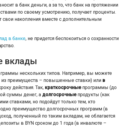
носит в банк деньги, а за то, что банк на протяжении
дствами по своему усмотрению, получает проценты.
т свои накопления вместе с дополнительным
лад в банке
, не придется беспокоиться о сохранности
арство.
е вклады
ограммы нескольких типов. Например, вы можете
 из преимуществ – повышенные ставки) или
в
року действия. Так,
краткосрочные
программы (до
ой суммы денег, а
долгосрочные
продукты (как
ими ставками, но подойдут только тем, кто
 одно преимущество долгосрочных программ (в
доход, полученный по таким вкладам, не облагается
позиты в BYN сроком до 1 года (в инвалюте –