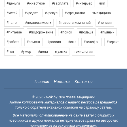
#деньги
#животное
#зарплата
#интерьер
#ип
#китай
#кредит
#крокус
#курс_валют
#медицина
#налог
#недвижимость
#новости компаний
#пенсия
#питание
#подорожание
#поиск
#польша
#пьяный
#работа
#ремонт
#россия
#сша
#телефон
#теракт
#топ
#умер
#цена
музыка
технологии
Главная
Новости
Контакты
© 2026 - Volk.by. Все права защищены.
Любое копирование материалов с нашего ресурса разрешается
только с обратной активной ссылкой на страницу статьи.
Все материалы опубликованные на сайте взяты с открытых
источников и других порталов интернета, все права на авторство
принадлежат их законным владельцам.