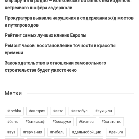
Маршрутка «Гродно — Волковыск» осталась без водителя:
нетрезвого шофёра задержали
Прокуратура выявила нарушения в содержании ж/д мостов
и путепроводов
Рейтинг самых лучших клиник Европы
Ремонт часов: восстановление точности и красоты
времени
Законодательство в отношении самовольного
строительства будет ужесточено
Метки
#tochka
#австрия
#авто
#автобус
#аукцион
#банк
#батискаф
#беларусь
#бизнес
#богатство
#вуз
#германия
#гибель
#дальнобойщик
#деньга