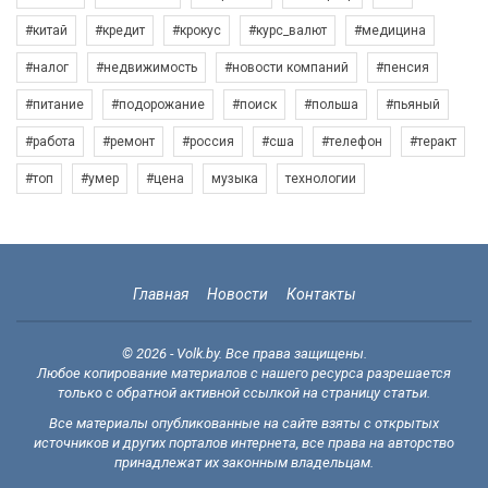
#китай
#кредит
#крокус
#курс_валют
#медицина
#налог
#недвижимость
#новости компаний
#пенсия
#питание
#подорожание
#поиск
#польша
#пьяный
#работа
#ремонт
#россия
#сша
#телефон
#теракт
#топ
#умер
#цена
музыка
технологии
Главная
Новости
Контакты
© 2026 - Volk.by. Все права защищены.
Любое копирование материалов с нашего ресурса разрешается
только с обратной активной ссылкой на страницу статьи.
Все материалы опубликованные на сайте взяты с открытых
источников и других порталов интернета, все права на авторство
принадлежат их законным владельцам.