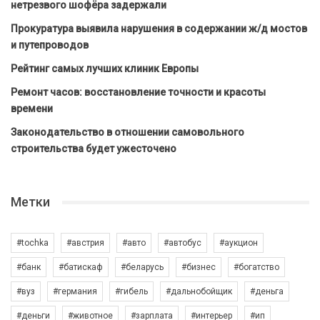
нетрезвого шофёра задержали
Прокуратура выявила нарушения в содержании ж/д мостов
и путепроводов
Рейтинг самых лучших клиник Европы
Ремонт часов: восстановление точности и красоты
времени
Законодательство в отношении самовольного
строительства будет ужесточено
Метки
#tochka
#австрия
#авто
#автобус
#аукцион
#банк
#батискаф
#беларусь
#бизнес
#богатство
#вуз
#германия
#гибель
#дальнобойщик
#деньга
#деньги
#животное
#зарплата
#интерьер
#ип