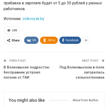
прибавка в зарплате будет от 5 до 30 рублей у разных
работников.
Источник:
volkovysk.by
145
VK
OK.ru
Facebook
Share
PREV POST
NEXT POST
В Волковыске подросток-
Под Волковыском в поле
бесправник устроил
загорелась
погоню от ГАИ
сельхозтехника
You might also like
More From Author