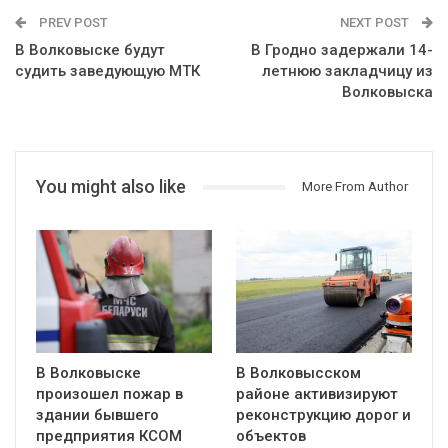
PREV POST
NEXT POST
В Волковыске будут
В Гродно задержали 14-
судить заведующую МТК
летнюю закладчицу из
Волковыска
You might also like
More From Author
В Волковыске
В Волковысском
произошел пожар в
районе активизируют
здании бывшего
реконструкцию дорог и
предприятия КСОМ
объектов