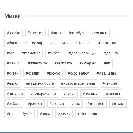
Метки
#tochka
#австрия
#авто
#автобус
#аукцион
#банк
#батискаф
#беларусь
#бизнес
#богатство
#вуз
#германия
#гибель
#дальнобойщик
#деньга
#деньги
#животное
#зарплата
#интерьер
#ип
#китай
#кредит
#крокус
#курс_валют
#медицина
#налог
#недвижимость
#новости компаний
#пенсия
#питание
#подорожание
#поиск
#польша
#пьяный
#работа
#ремонт
#россия
#сша
#телефон
#теракт
#топ
#умер
#цена
музыка
технологии