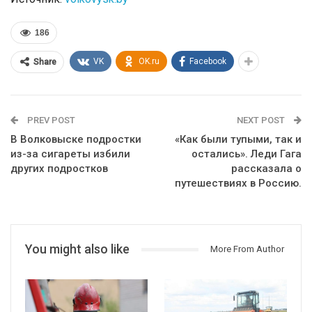
186
VK
OK.ru
Facebook
Share
PREV POST
NEXT POST
В Волковыске подростки
«Как были тупыми, так и
из-за сигареты избили
остались». Леди Гага
других подростков
рассказала о
путешествиях в Россию.
You might also like
More From Author