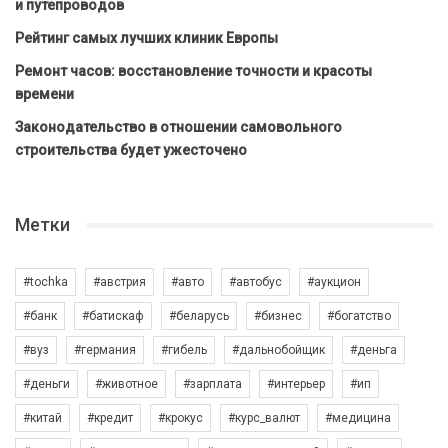
и путепроводов
Рейтинг самых лучших клиник Европы
Ремонт часов: восстановление точности и красоты
времени
Законодательство в отношении самовольного
строительства будет ужесточено
Метки
#tochka
#австрия
#авто
#автобус
#аукцион
#банк
#батискаф
#беларусь
#бизнес
#богатство
#вуз
#германия
#гибель
#дальнобойщик
#деньга
#деньги
#животное
#зарплата
#интерьер
#ип
#китай
#кредит
#крокус
#курс_валют
#медицина