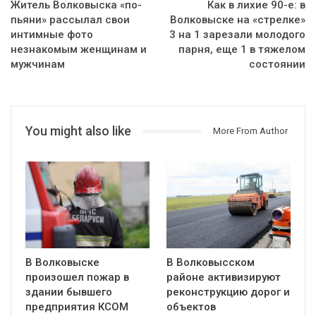
Житель Волковыска «по-
Как в лихие 90-е: в
пьяни» рассылал свои
Волковыске на «стрелке»
интимные фото
3 на 1 зарезали молодого
незнакомым женщинам и
парня, еще 1 в тяжелом
мужчинам
состоянии
You might also like
More From Author
В Волковыске
В Волковысском
произошел пожар в
районе активизируют
здании бывшего
реконструкцию дорог и
предприятия КСОМ
объектов