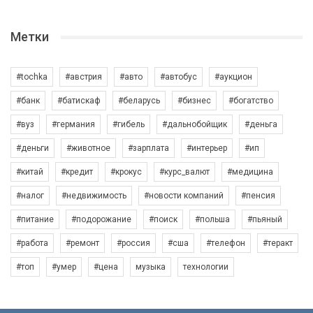
Метки
#tochka
#австрия
#авто
#автобус
#аукцион
#банк
#батискаф
#беларусь
#бизнес
#богатство
#вуз
#германия
#гибель
#дальнобойщик
#деньга
#деньги
#животное
#зарплата
#интерьер
#ип
#китай
#кредит
#крокус
#курс_валют
#медицина
#налог
#недвижимость
#новости компаний
#пенсия
#питание
#подорожание
#поиск
#польша
#пьяный
#работа
#ремонт
#россия
#сша
#телефон
#теракт
#топ
#умер
#цена
музыка
технологии