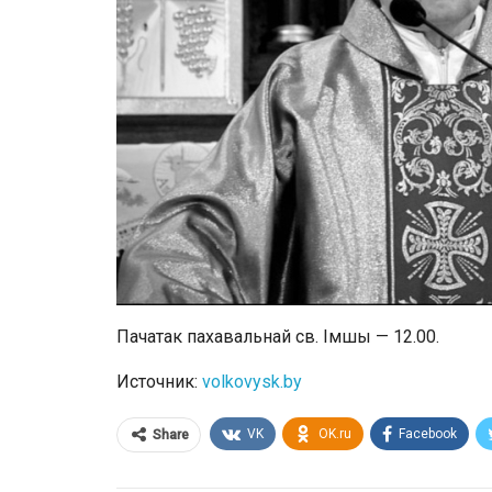
Пачатак пахавальнай св. Імшы — 12.00.
Источник:
volkovysk.by
VK
OK.ru
Facebook
Share