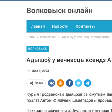
Волковыск онлайн
Главная
Новости
Контакты
Home
Волковыск
Адышоў у вечнасць ксёндз Антоні
ВОЛКОВЫСК
Адышоў у вечнасць ксёндз А
On
Июл 9, 2023
Share
Курыя Гродзенскай дыяцэзіі са смуткам па
прэлат Антоні Філіпчык, шматгадовы пробашч
Пахаванне спачылага адбудзецца ў аўторак 1