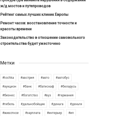
Прокуратура выявила нарушения в содержании
ж/д мостов и путепроводов
Рейтинг самых лучших клиник Европы
Ремонт часов: восстановление точности и
красоты времени
Законодательство в отношении самовольного
строительства будет ужесточено
Метки
#tochka
#австрия
#авто
#автобус
#аукцион
#банк
#батискаф
#беларусь
#бизнес
#богатство
#вуз
#германия
#гибель
#дальнобойщик
#деньга
#деньги
#животное
#зарплата
#интерьер
#ип