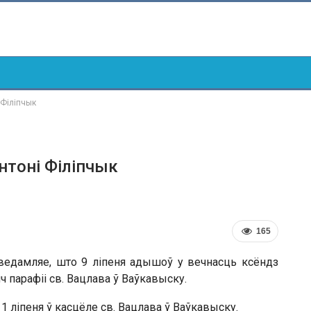
 Філіпчык
нтоні Філіпчык
165
ведамляе, што 9 ліпеня адышоў у вечнасць ксёндз
 парафіі св. Вацлава ў Ваўкавыску.
1 ліпеня ў касцёле св. Вацлава ў Ваўкавыску.