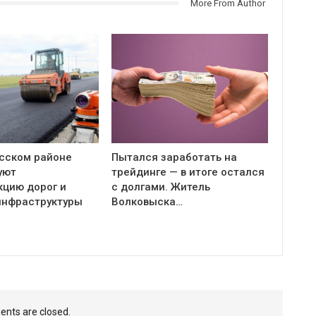
More From Author
сском районе
Пытался заработать на
уют
трейдинге — в итоге остался
кцию дорог и
с долгами. Житель
инфраструктуры
Волковыска…
nts are closed.