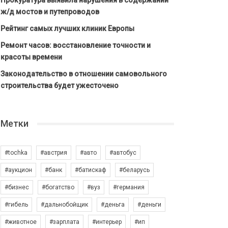
Прокуратура выявила нарушения в содержании
ж/д мостов и путепроводов
Рейтинг самых лучших клиник Европы
Ремонт часов: восстановление точности и
красоты времени
Законодательство в отношении самовольного
строительства будет ужесточено
Метки
#tochka
#австрия
#авто
#автобус
#аукцион
#банк
#батискаф
#беларусь
#бизнес
#богатство
#вуз
#германия
#гибель
#дальнобойщик
#деньга
#деньги
#животное
#зарплата
#интерьер
#ип