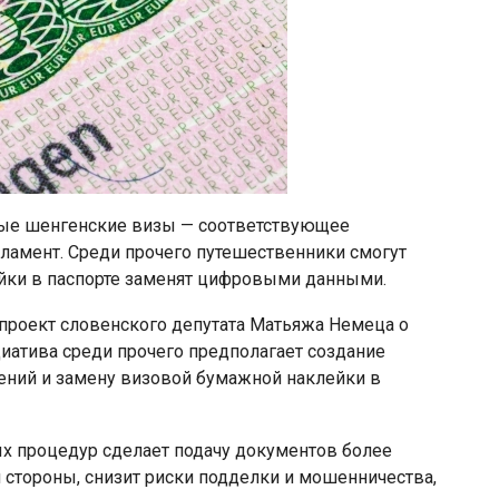
овые шенгенские визы — соответствующее
амент. Среди прочего путешественники смогут
ейки в паспорте заменят цифровыми данными.
проект словенского депутата Матьяжа Немеца о
иатива среди прочего предполагает создание
ений и замену визовой бумажной наклейки в
ых процедур сделает подачу документов более
ой стороны, снизит риски подделки и мошенничества,