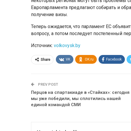
некоторых регионах могут быть проблемы с
Европарламента предлагают собирать и обра
получение визы.
Теперь ожидается, что парламент ЕС объяв
вопросу, а потом последует постепенный пе
Источник:
volkovysk.by
VK
OK.ru
Facebook
Share
PREV POST
Перцов на спартакиаде в «Стайках»: сегодня
мы уже победили, мы сплотились нашей
единой командой СМИ