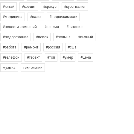
#китай
#кредит
#крокус
#курс_валют
#медицина
#налог
#недвижимость
#новости компаний
#пенсия
#питание
#подорожание
#поиск
#польша
#пьяный
#работа
#ремонт
#россия
#сша
#телефон
#теракт
#топ
#умер
#цена
музыка
технологии