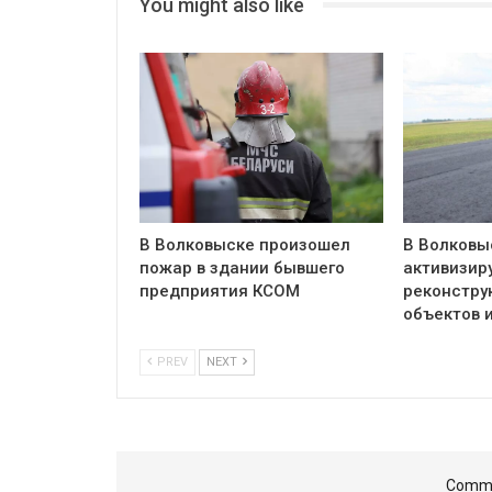
You might also like
В Волковыске произошел
В Волковы
пожар в здании бывшего
активизир
предприятия КСОМ
реконстру
объектов 
PREV
NEXT
Comme