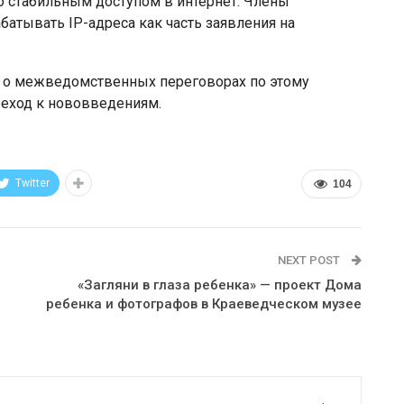
о стабильным доступом в интернет. Члены
батывать IP-адреса как часть заявления на
ит о межведомственных переговорах по этому
реход к нововведениям.
Twitter
104
NEXT POST
«Загляни в глаза ребенка» — проект Дома
ребенка и фотографов в Краеведческом музее