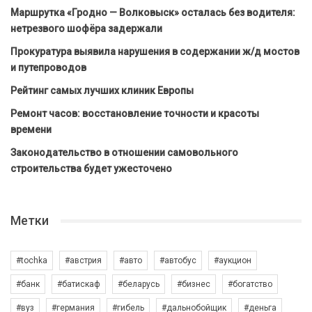
Маршрутка «Гродно — Волковыск» осталась без водителя:
нетрезвого шофёра задержали
Прокуратура выявила нарушения в содержании ж/д мостов
и путепроводов
Рейтинг самых лучших клиник Европы
Ремонт часов: восстановление точности и красоты
времени
Законодательство в отношении самовольного
строительства будет ужесточено
Метки
#tochka
#австрия
#авто
#автобус
#аукцион
#банк
#батискаф
#беларусь
#бизнес
#богатство
#вуз
#германия
#гибель
#дальнобойщик
#деньга