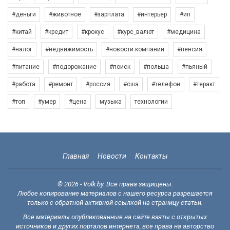
#деньги
#животное
#зарплата
#интерьер
#ип
#китай
#кредит
#крокус
#курс_валют
#медицина
#налог
#недвижимость
#новости компаний
#пенсия
#питание
#подорожание
#поиск
#польша
#пьяный
#работа
#ремонт
#россия
#сша
#телефон
#теракт
#топ
#умер
#цена
музыка
технологии
Главная
Новости
Контакты
© 2026 - Volk.by. Все права защищены.
Любое копирование материалов с нашего ресурса разрешается
только с обратной активной ссылкой на страницу статьи.
Все материалы опубликованные на сайте взяты с открытых
источников и других порталов интернета, все права на авторство