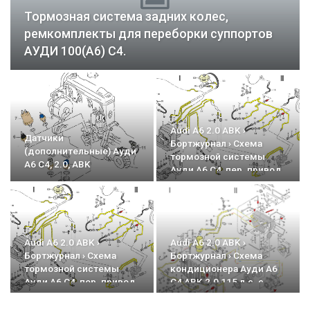
Тормозная система задних колес,
ремкомплекты для переборки суппортов
АУДИ 100(А6) С4.
Audi A6 2.0 ABK ›
Датчики
Бортжурнал › Схема
(дополнительные) Ауди
тормозной системы
А6 С4, 2.0, ABK
Ауди А6 С4, пер. привод,
с ABS
Audi A6 2.0 ABK ›
Audi A6 2.0 ABK ›
Бортжурнал › Схема
Бортжурнал › Схема
тормозной системы
кондиционера Ауди А6
Ауди А6 С4, пер. привод,
С4 ABK 2.0 115 л.с. с
с ABS
климат контролем