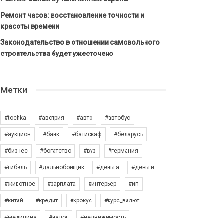
Ремонт часов: восстановление точности и
красоты времени
Законодательство в отношении самовольного
строительства будет ужесточено
Метки
#tochka
#австрия
#авто
#автобус
#аукцион
#банк
#батискаф
#беларусь
#бизнес
#богатство
#вуз
#германия
#гибель
#дальнобойщик
#деньга
#деньги
#животное
#зарплата
#интерьер
#ип
#китай
#кредит
#крокус
#курс_валют
#медицина
#налог
#недвижимость