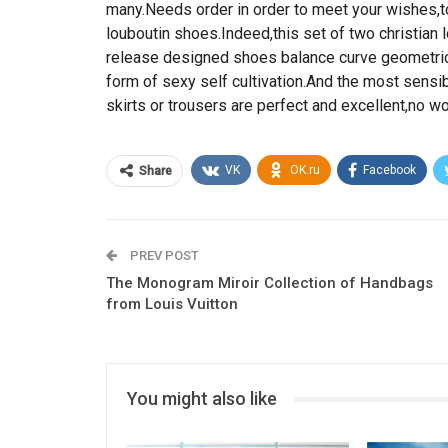
many.Needs order in order to meet your wishes,t
louboutin shoes.Indeed,this set of two christia
release designed shoes balance curve geometric l
form of sexy self cultivation.And the most sensibl
skirts or trousers are perfect and excellent,no won
VK
OK.ru
Facebook
Share
PREV POST
The Monogram Miroir Collection of Handbags
from Louis Vuitton
You might also like