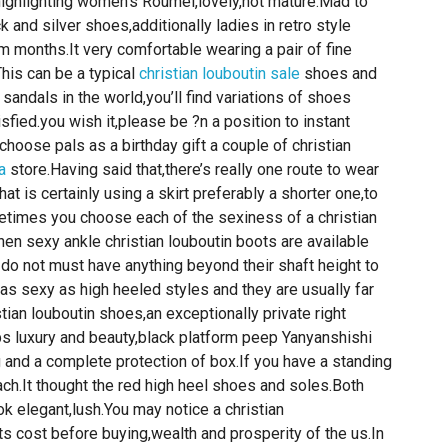
,highlighting women’s Roumei,lovely,hot mature.Mad to
k and silver shoes,additionally ladies in retro style
rm months.It very comfortable wearing a pair of fine
his can be a typical
christian louboutin sale
shoes and
 sandals in the world,you’ll find variations of shoes
sfied.you wish it,please be ?n a position to instant
hoose pals as a birthday gift a couple of christian
a
store.Having said that,there’s really one route to wear
hat is certainly using a skirt preferably a shorter one,to
etimes you choose each of the sexiness of a christian
hen sexy ankle christian louboutin boots are available
y do not must have anything beyond their shaft height to
e as sexy as high heeled styles and they are usually far
ian louboutin shoes,an exceptionally private right
s luxury and beauty,black platform peep Yanyanshishi
g and a complete protection of box.If you have a standing
ch.It thought the red high heel shoes and soles.Both
ok elegant,lush.You may notice a christian
ts cost before buying,wealth and prosperity of the us.In