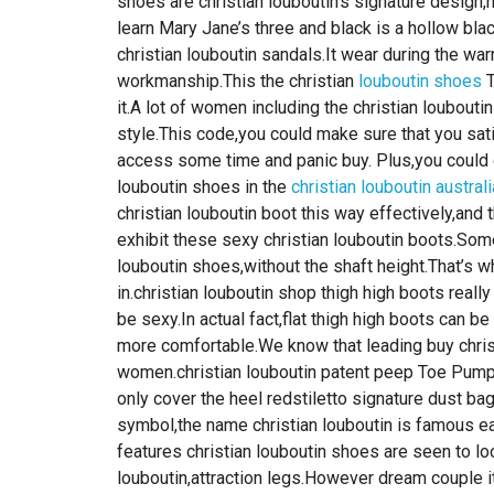
shoes are christian louboutin’s signature design
learn Mary Jane’s three and black is a hollow blac
christian louboutin sandals.It wear during the wa
workmanship.This the christian
louboutin shoes
T
it.A lot of women including the christian louboutin
style.This code,you could make sure that you sati
access some time and panic buy. Plus,you could c
louboutin shoes in the
christian louboutin australi
christian louboutin boot this way effectively,and t
exhibit these sexy christian louboutin boots.Som
louboutin shoes,without the shaft height.That’s w
in.christian louboutin shop thigh high boots reall
be sexy.In actual fact,flat thigh high boots can b
more comfortable.We know that leading buy christ
women.christian louboutin patent peep Toe Pump
only cover the heel redstiletto signature dust ba
symbol,the name christian louboutin is famous ea
features christian louboutin shoes are seen to lo
louboutin,attraction legs.However dream couple i