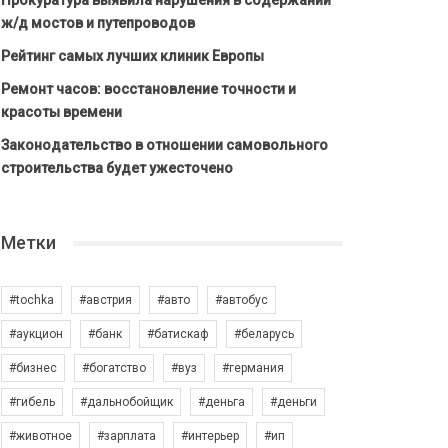
Прокуратура выявила нарушения в содержании
ж/д мостов и путепроводов
Рейтинг самых лучших клиник Европы
Ремонт часов: восстановление точности и
красоты времени
Законодательство в отношении самовольного
строительства будет ужесточено
Метки
#tochka
#австрия
#авто
#автобус
#аукцион
#банк
#батискаф
#беларусь
#бизнес
#богатство
#вуз
#германия
#гибель
#дальнобойщик
#деньга
#деньги
#животное
#зарплата
#интерьер
#ип