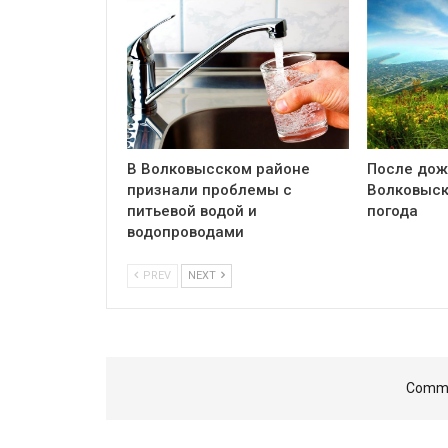
В Волковысском районе
После дож
признали проблемы с
Волковыск
питьевой водой и
погода
водопроводами
PREV
NEXT
Comme