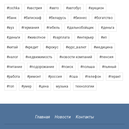
#tochka
#австрия
#авто
#автобус
#аукцион
#банк
#батискаф
#беларусь
#бизнес
#богатство
#вуз
#германия
#гибель
#дальнобойщик
#деньга
#деньги
#животное
#зарплата
#интерьер
#ип
#китай
#кредит
#крокус
#курс_валют
#медицина
#налог
#недвижимость
#новости компаний
#пенсия
#питание
#подорожание
#поиск
#польша
#пьяный
#работа
#ремонт
#россия
#сша
#телефон
#теракт
#топ
#умер
#цена
музыка
технологии
Главная
Новости
Контакты