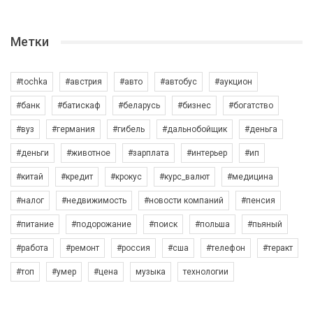
Метки
#tochka
#австрия
#авто
#автобус
#аукцион
#банк
#батискаф
#беларусь
#бизнес
#богатство
#вуз
#германия
#гибель
#дальнобойщик
#деньга
#деньги
#животное
#зарплата
#интерьер
#ип
#китай
#кредит
#крокус
#курс_валют
#медицина
#налог
#недвижимость
#новости компаний
#пенсия
#питание
#подорожание
#поиск
#польша
#пьяный
#работа
#ремонт
#россия
#сша
#телефон
#теракт
#топ
#умер
#цена
музыка
технологии