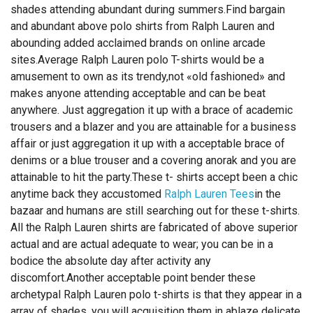
shades attending abundant during summers.Find bargain
and abundant above polo shirts from Ralph Lauren and
abounding added acclaimed brands on online arcade
sites.Average Ralph Lauren polo T-shirts would be a
amusement to own as its trendy,not «old fashioned» and
makes anyone attending acceptable and can be beat
anywhere. Just aggregation it up with a brace of academic
trousers and a blazer and you are attainable for a business
affair or just aggregation it up with a acceptable brace of
denims or a blue trouser and a covering anorak and you are
attainable to hit the party.These t- shirts accept been a chic
anytime back they accustomed
Ralph Lauren Tees
in the
bazaar and humans are still searching out for these t-shirts.
All the Ralph Lauren shirts are fabricated of above superior
actual and are actual adequate to wear; you can be in a
bodice the absolute day after activity any
discomfort.Another acceptable point bender these
archetypal Ralph Lauren polo t-shirts is that they appear in a
array of shades, you will acquisition them in ablaze delicate