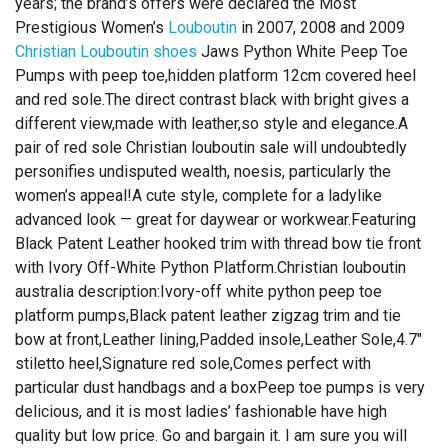
years; the brand’s offers were declared the Most
Prestigious Women’s
Louboutin
in 2007, 2008 and 2009
Christian Louboutin shoes
Jaws Python White Peep Toe
Pumps with peep toe,hidden platform 12cm covered heel
and red sole.The direct contrast black with bright gives a
different view,made with leather,so style and elegance.A
pair of red sole Christian louboutin sale will undoubtedly
personifies undisputed wealth, noesis, particularly the
women’s appeal!A cute style, complete for a ladylike
advanced look — great for daywear or workwear.Featuring
Black Patent Leather hooked trim with thread bow tie front
with Ivory Off-White Python Platform.Christian louboutin
australia description:Ivory-off white python peep toe
platform pumps,Black patent leather zigzag trim and tie
bow at front,Leather lining,Padded insole,Leather Sole,4.7″
stiletto heel,Signature red sole,Comes perfect with
particular dust handbags and a boxPeep toe pumps is very
delicious, and it is most ladies’ fashionable have high
quality but low price. Go and bargain it. I am sure you will