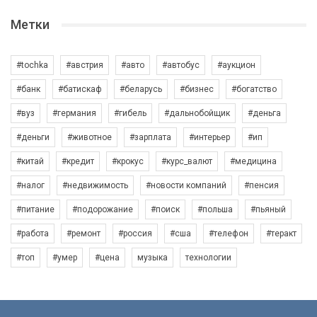
Метки
#tochka
#австрия
#авто
#автобус
#аукцион
#банк
#батискаф
#беларусь
#бизнес
#богатство
#вуз
#германия
#гибель
#дальнобойщик
#деньга
#деньги
#животное
#зарплата
#интерьер
#ип
#китай
#кредит
#крокус
#курс_валют
#медицина
#налог
#недвижимость
#новости компаний
#пенсия
#питание
#подорожание
#поиск
#польша
#пьяный
#работа
#ремонт
#россия
#сша
#телефон
#теракт
#топ
#умер
#цена
музыка
технологии