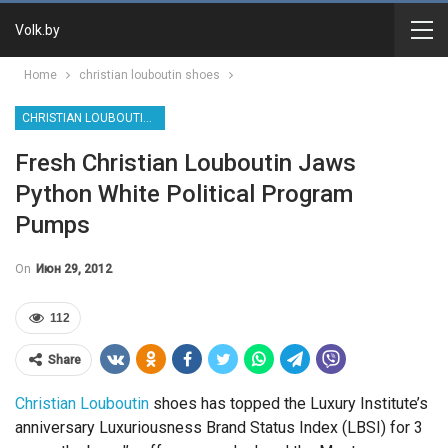
Volk.by
Home
christian louboutin shoes
CHRISTIAN LOUBOUTIN SHOES
Fresh Christian Louboutin Jaws
Python White Political Program
Pumps
On
Июн 29, 2012
112
Share
Christian Louboutin
shoes has topped the Luxury Institute’s
anniversary Luxuriousness Brand Status Index (LBSI) for 3