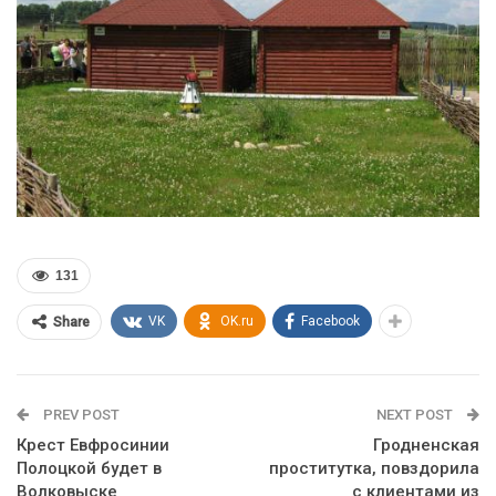
131
VK
OK.ru
Facebook
Share
PREV POST
NEXT POST
Крест Евфросинии
Гродненская
Полоцкой будет в
проститутка, повздорила
Волковыске
с клиентами из