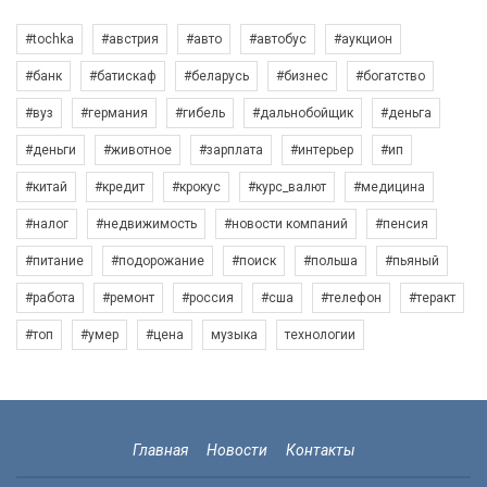
#tochka
#австрия
#авто
#автобус
#аукцион
#банк
#батискаф
#беларусь
#бизнес
#богатство
#вуз
#германия
#гибель
#дальнобойщик
#деньга
#деньги
#животное
#зарплата
#интерьер
#ип
#китай
#кредит
#крокус
#курс_валют
#медицина
#налог
#недвижимость
#новости компаний
#пенсия
#питание
#подорожание
#поиск
#польша
#пьяный
#работа
#ремонт
#россия
#сша
#телефон
#теракт
#топ
#умер
#цена
музыка
технологии
Главная
Новости
Контакты