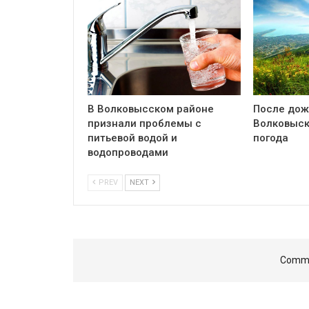
В Волковысском районе
После дож
признали проблемы с
Волковыск
питьевой водой и
погода
водопроводами
PREV
NEXT
Comme