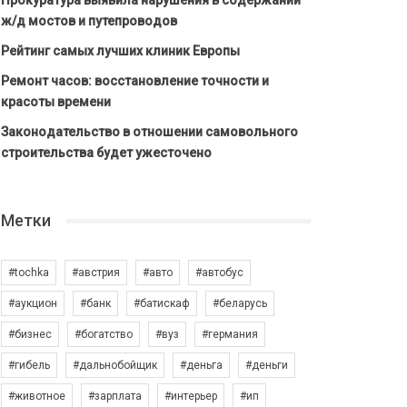
Прокуратура выявила нарушения в содержании
ж/д мостов и путепроводов
Рейтинг самых лучших клиник Европы
Ремонт часов: восстановление точности и
красоты времени
Законодательство в отношении самовольного
строительства будет ужесточено
Метки
#tochka
#австрия
#авто
#автобус
#аукцион
#банк
#батискаф
#беларусь
#бизнес
#богатство
#вуз
#германия
#гибель
#дальнобойщик
#деньга
#деньги
#животное
#зарплата
#интерьер
#ип