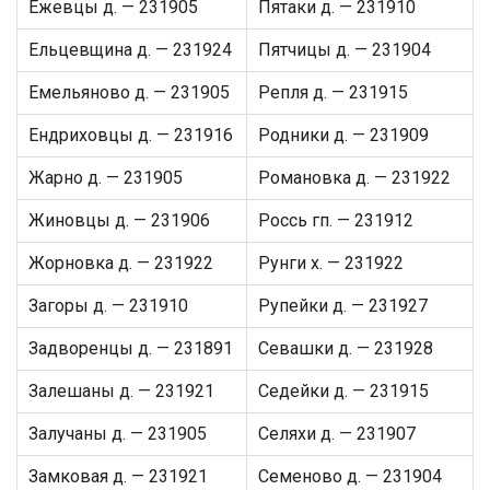
Ежевцы д. — 231905
Пятаки д. — 231910
Ельцевщина д. — 231924
Пятчицы д. — 231904
Емельяново д. — 231905
Репля д. — 231915
Ендриховцы д. — 231916
Родники д. — 231909
Жарно д. — 231905
Романовка д. — 231922
Жиновцы д. — 231906
Россь гп. — 231912
Жорновка д. — 231922
Рунги х. — 231922
Загоры д. — 231910
Рупейки д. — 231927
Задворенцы д. — 231891
Севашки д. — 231928
Залешаны д. — 231921
Седейки д. — 231915
Залучаны д. — 231905
Селяхи д. — 231907
Замковая д. — 231921
Семеново д. — 231904