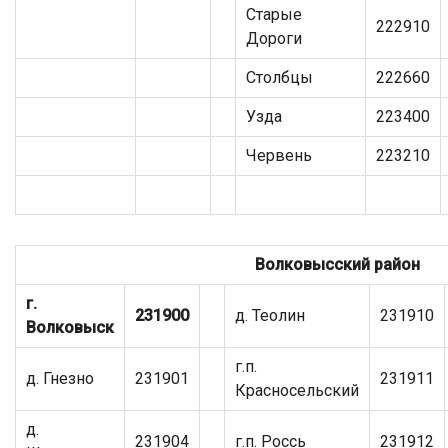
Старые
222910
Дороги
Столбцы
222660
Узда
223400
Червень
223210
Волковысский район
г.
231900
д. Теолин
231910
Волковыск
г.п.
д. Гнезно
231901
231911
Красносельский
д.
231904
г.п. Россь
231912