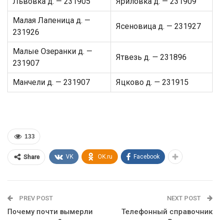
Львовка д. — 231905
Яриловка д. — 231909
Малая Лапеница д. —
Ясеновица д. — 231927
231926
Малые Озеранки д. —
Ятвезь д. — 231896
231907
Манчели д. — 231907
Яцково д. — 231915
133
VK
OK.ru
Facebook
Share
PREV POST
NEXT POST
Почему почти вымерли
Телефонный справочник