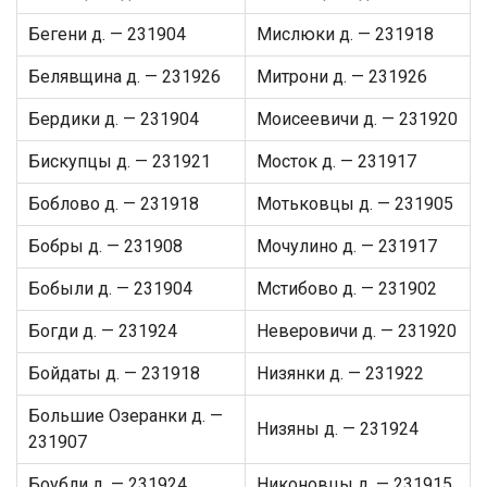
Бегени д. — 231904
Мислюки д. — 231918
Белявщина д. — 231926
Митрони д. — 231926
Бердики д. — 231904
Моисеевичи д. — 231920
Бискупцы д. — 231921
Мосток д. — 231917
Боблово д. — 231918
Мотьковцы д. — 231905
Бобры д. — 231908
Мочулино д. — 231917
Бобыли д. — 231904
Мстибово д. — 231902
Богди д. — 231924
Неверовичи д. — 231920
Бойдаты д. — 231918
Низянки д. — 231922
Большие Озеранки д. —
Низяны д. — 231924
231907
Боубли д. — 231924
Никоновцы д. — 231915