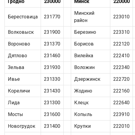
Гродно
230000
Минск
220000
Минский
Берестовица
231770
223010
район
Волковыск
231900
Березино
223310
Вороново
231370
Борисов
222120
Дятлово
231460
Вилейка
222410
Зельва
231930
Воложин
222340
Ивье
231330
Дзержинск
222720
Кореличи
231430
Жодино
222160
Лида
231300
Клецк
222640
Мосты
231600
Копыль
223910
Новогрудок
231400
Крупки
222010