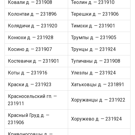
Ковали д. — 231908
Теолин д. — 231910
Колонтаи д. — 231896
Терешки д. — 231906
Колядичи д. — 231920
Тимохи д. — 231901
Конюхи д. — 231928
Трумпы д. — 231905
Косино д. — 231907
Трунцы д. — 231924
Костевичи д. — 231901
Тупичаны д. — 231908
Коты д. — 231916
Улезлы д. — 231924
Краски д. — 231923
Хатьковцы д. — 231891
Красносельский гп. —
Хоружанцы д. — 231922
231911
Красный Груд д. —
Хоружево д. — 231924
231906
Кривоносовцы д. —