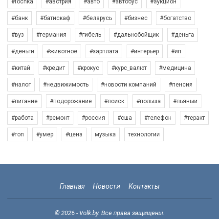
#tochka
#австрия
#авто
#автобус
#аукцион
#банк
#батискаф
#беларусь
#бизнес
#богатство
#вуз
#германия
#гибель
#дальнобойщик
#деньга
#деньги
#животное
#зарплата
#интерьер
#ип
#китай
#кредит
#крокус
#курс_валют
#медицина
#налог
#недвижимость
#новости компаний
#пенсия
#питание
#подорожание
#поиск
#польша
#пьяный
#работа
#ремонт
#россия
#сша
#телефон
#теракт
#топ
#умер
#цена
музыка
технологии
Главная
Новости
Контакты
© 2026 - Volk.by. Все права защищены.