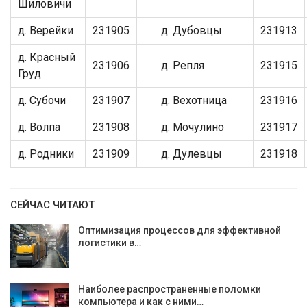
Шиловичи
д. Верейки
231905
д. Дубовцы
231913
д. Красный
231906
д. Репля
231915
Груд
д. Субочи
231907
д. Вехотница
231916
д. Волпа
231908
д. Мочулино
231917
д. Родники
231909
д. Дулевцы
231918
СЕЙЧАС ЧИТАЮТ
Оптимизация процессов для эффективной
логистики в…
Наиболее распространенные поломки
компьютера и как с ними…