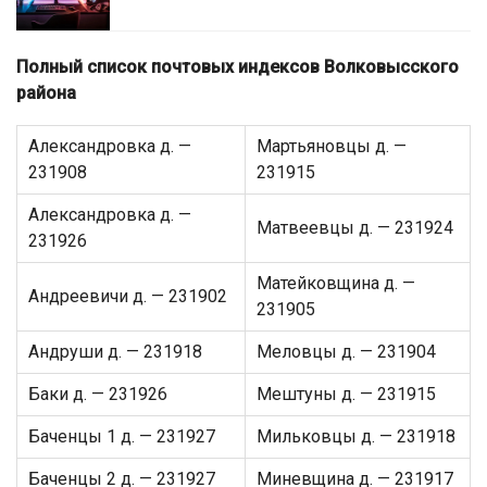
Полный список почтовых индексов Волковысского
района
Александровка д. —
Мартьяновцы д. —
231908
231915
Александровка д. —
Матвеевцы д. — 231924
231926
Матейковщина д. —
Андреевичи д. — 231902
231905
Андруши д. — 231918
Меловцы д. — 231904
Баки д. — 231926
Мештуны д. — 231915
Баченцы 1 д. — 231927
Мильковцы д. — 231918
Баченцы 2 д. — 231927
Миневщина д. — 231917