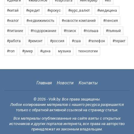
#деньги
#животное
#зарплата
#интерьер
#ип
#китай
#кредит
#крокус
#курс_валют
#медицина
#налог
#недвижимость
#новости компаний
#пенсия
#питание
#подорожание
#поиск
#польша
#пьяный
#работа
#ремонт
#россия
#сша
#телефон
#теракт
#топ
#умер
#цена
музыка
технологии
Главная
Новости
Контакты
© 2026 - Volk.by. Все права защищены.
Любое копирование материалов с нашего ресурса разрешается
только с обратной активной ссылкой на страницу статьи.
Все материалы опубликованные на сайте взяты с открытых
источников и других порталов интернета, все права на авторство
принадлежат их законным владельцам.