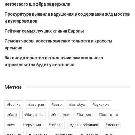
нетрезвого шофёра задержали
Прокуратура выявила нарушения в содержании ж/д мостов
и путепроводов
Рейтинг самых лучших клиник Европы
Ремонт часов: восстановление точности и красоты
времени
Законодательство в отношении самовольного
строительства будет ужесточено
Метки
#tochka
#австрия
#авто
#автобус
#аукцион
#банк
#батискаф
#беларусь
#бизнес
#богатство
#вуз
#германия
#гибель
#дальнобойщик
#деньга