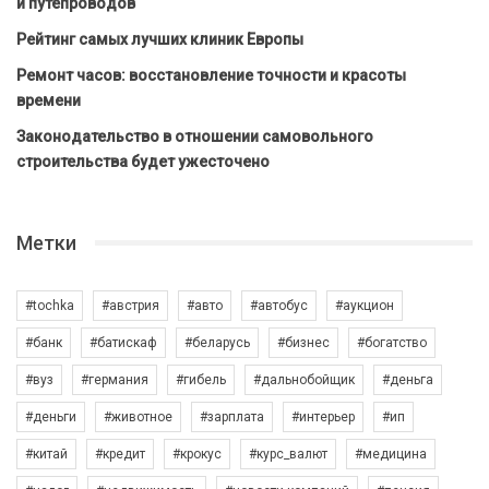
и путепроводов
Рейтинг самых лучших клиник Европы
Ремонт часов: восстановление точности и красоты
времени
Законодательство в отношении самовольного
строительства будет ужесточено
Метки
#tochka
#австрия
#авто
#автобус
#аукцион
#банк
#батискаф
#беларусь
#бизнес
#богатство
#вуз
#германия
#гибель
#дальнобойщик
#деньга
#деньги
#животное
#зарплата
#интерьер
#ип
#китай
#кредит
#крокус
#курс_валют
#медицина