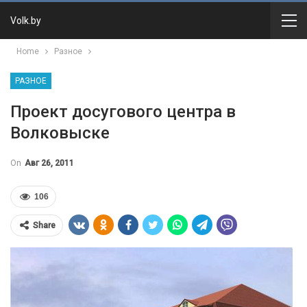
Volk.by
Home
Разное
РАЗНОЕ
Проект досугового центра в
Волковыске
On
Авг 26, 2011
106
Share