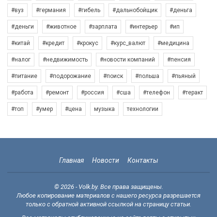
#вуз
#германия
#гибель
#дальнобойщик
#деньга
#деньги
#животное
#зарплата
#интерьер
#ип
#китай
#кредит
#крокус
#курс_валют
#медицина
#налог
#недвижимость
#новости компаний
#пенсия
#питание
#подорожание
#поиск
#польша
#пьяный
#работа
#ремонт
#россия
#сша
#телефон
#теракт
#топ
#умер
#цена
музыка
технологии
Главная
Новости
Контакты
© 2026 - Volk.by. Все права защищены.
Любое копирование материалов с нашего ресурса разрешается
только с обратной активной ссылкой на страницу статьи.