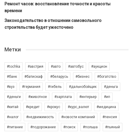
Ремонт часов: восстановление точности и красоты
времени
Законодательство в отношении самовольного
строительства будет ужесточено
Метки
#tochka
#австрия
#авто
#автобус
#аукцион
#банк
#батискаф
#беларусь
#бизнес
#богатство
#вуз
#германия
#гибель
#дальнобойщик
#деньга
#деньги
#животное
#зарплата
#интерьер
#ип
#китай
#кредит
#крокус
#курс_валют
#медицина
#налог
#недвижимость
#новости компаний
#пенсия
#питание
#подорожание
#поиск
#польша
#пьяный