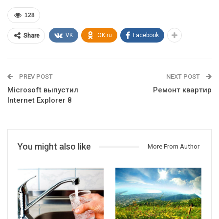
128
VK
OK.ru
Facebook
Share
PREV POST
NEXT POST
Microsoft выпустил
Ремонт квартир
Internet Explorer 8
You might also like
More From Author