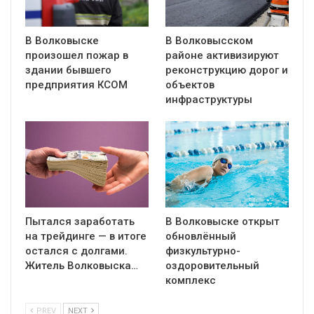
В Волковыске
В Волковысском
произошел пожар в
районе активизируют
здании бывшего
реконструкцию дорог и
предприятия КСОМ
объектов
инфраструктуры
Пытался заработать
В Волковыске открыт
на трейдинге — в итоге
обновлённый
остался с долгами.
физкультурно-
Житель Волковыска…
оздоровительный
комплекс
PREV
NEXT