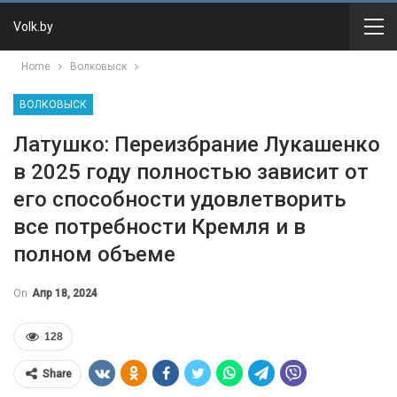
Volk.by
Home
Волковыск
ВОЛКОВЫСК
Латушко: Переизбрание Лукашенко
в 2025 году полностью зависит от
его способности удовлетворить
все потребности Кремля и в
полном объеме
On
Апр 18, 2024
128
Share