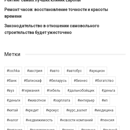
Рейтинг самых лучших клиник Европы
Ремонт часов: восстановление точности и красоты
времени
Законодательство в отношении самовольного
строительства будет ужесточено
Метки
#tochka
#австрия
#авто
#автобус
#аукцион
#банк
#батискаф
#беларусь
#бизнес
#богатство
#вуз
#германия
#гибель
#дальнобойщик
#деньга
#деньги
#животное
#зарплата
#интерьер
#ип
#китай
#кредит
#крокус
#курс_валют
#медицина
#налог
#недвижимость
#новости компаний
#пенсия