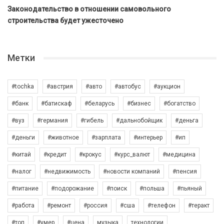
Законодательство в отношении самовольного
строительства будет ужесточено
Метки
#tochka
#австрия
#авто
#автобус
#аукцион
#банк
#батискаф
#беларусь
#бизнес
#богатство
#вуз
#германия
#гибель
#дальнобойщик
#деньга
#деньги
#животное
#зарплата
#интерьер
#ип
#китай
#кредит
#крокус
#курс_валют
#медицина
#налог
#недвижимость
#новости компаний
#пенсия
#питание
#подорожание
#поиск
#польша
#пьяный
#работа
#ремонт
#россия
#сша
#телефон
#теракт
#топ
#умер
#цена
музыка
технологии