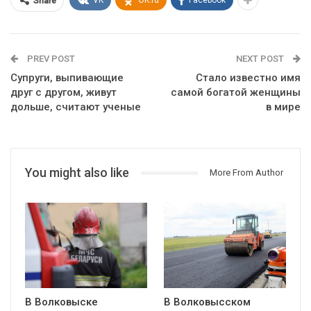
VK
OK.ru
Facebook
Share
PREV POST
NEXT POST
Супруги, выпивающие
Стало известно имя
друг с другом, живут
самой богатой женщины
дольше, считают ученые
в мире
You might also like
More From Author
В Волковыске
В Волковысском