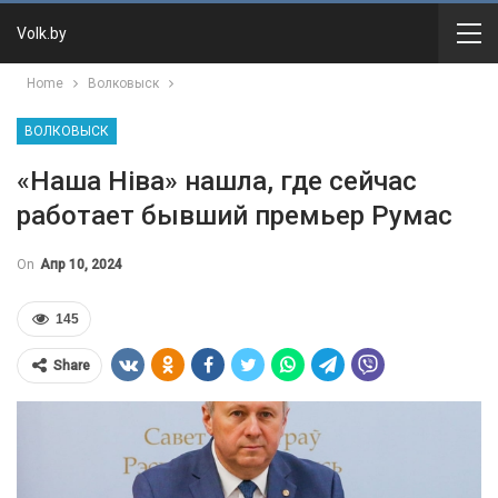
Volk.by
Home
Волковыск
ВОЛКОВЫСК
«Наша Ніва» нашла, где сейчас
работает бывший премьер Румас
On
Апр 10, 2024
145
Share