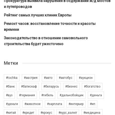
Прокуратура выявила нарушения в содержании ж/д мостов
и путепроводов
Рейтинг самых лучших клиник Европы
Ремонт часов: восстановление точности и красоты
времени
Законодательство в отношении самовольного
строительства будет ужесточено
Метки
#tochka
#австрия
#авто
#автобус
#аукцион
#банк
#батискаф
#беларусь
#бизнес
#богатство
#вуз
#германия
#гибель
#дальнобойщик
#деньга
#деньги
#животное
#зарплата
#интерьер
#ип
#китай
#кредит
#крокус
#курс_валют
#медицина