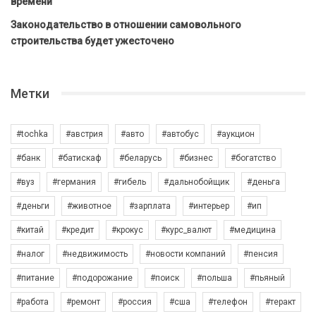
времени
Законодательство в отношении самовольного
строительства будет ужесточено
Метки
#tochka
#австрия
#авто
#автобус
#аукцион
#банк
#батискаф
#беларусь
#бизнес
#богатство
#вуз
#германия
#гибель
#дальнобойщик
#деньга
#деньги
#животное
#зарплата
#интерьер
#ип
#китай
#кредит
#крокус
#курс_валют
#медицина
#налог
#недвижимость
#новости компаний
#пенсия
#питание
#подорожание
#поиск
#польша
#пьяный
#работа
#ремонт
#россия
#сша
#телефон
#теракт