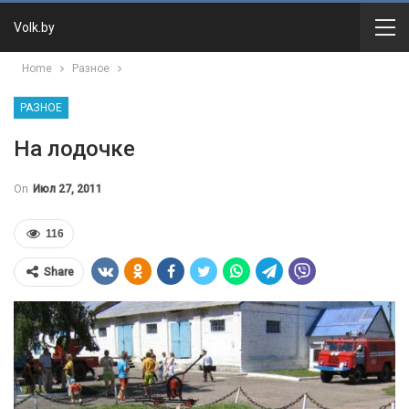
Volk.by
Home
Разное
РАЗНОЕ
На лодочке
On
Июл 27, 2011
116
Share