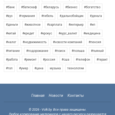
#банк
#батискаф
#беларусь
#бизнес
#богатство
#вуз
#германия
#гибель
#дальнобойщик
#деньга
#деньги
#животное
#зарплата
#интерьер
#ип
#китай
#кредит
#крокус
#курс_валют
#медицина
#налог
#недвижимость
#новости компаний
#пенсия
#питание
#подорожание
#поиск
#польша
#пьяный
#работа
#ремонт
#россия
#сша
#телефон
#теракт
#топ
#умер
#цена
музыка
технологии
Главная
Новости
Контакты
© 2026 - Volk.by. Все права защищены.
Любое копирование материалов с нашего ресурса разрешается