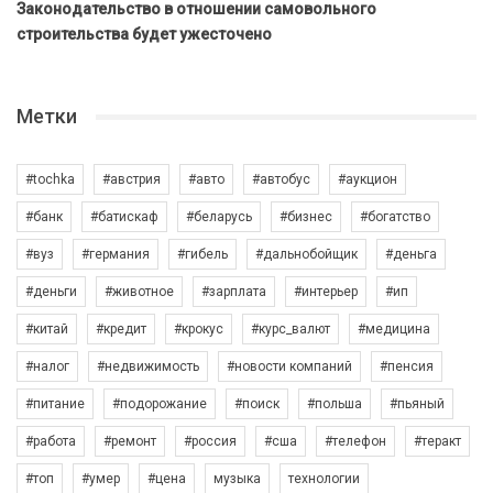
Законодательство в отношении самовольного
строительства будет ужесточено
Метки
#tochka
#австрия
#авто
#автобус
#аукцион
#банк
#батискаф
#беларусь
#бизнес
#богатство
#вуз
#германия
#гибель
#дальнобойщик
#деньга
#деньги
#животное
#зарплата
#интерьер
#ип
#китай
#кредит
#крокус
#курс_валют
#медицина
#налог
#недвижимость
#новости компаний
#пенсия
#питание
#подорожание
#поиск
#польша
#пьяный
#работа
#ремонт
#россия
#сша
#телефон
#теракт
#топ
#умер
#цена
музыка
технологии