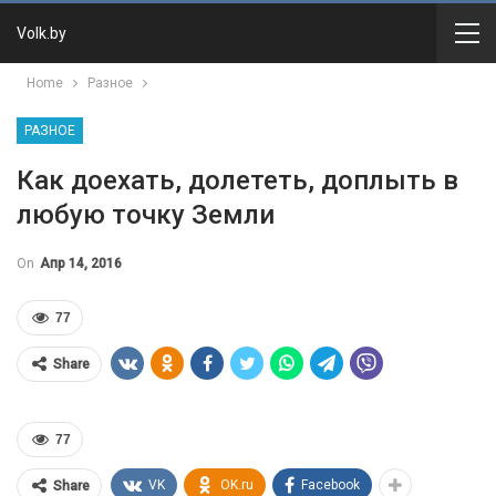
Volk.by
Home
Разное
РАЗНОЕ
Как доехать, долететь, доплыть в
любую точку Земли
On
Апр 14, 2016
77
Share
77
VK
OK.ru
Facebook
Share