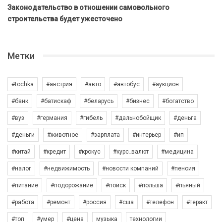
Законодательство в отношении самовольного
строительства будет ужесточено
Метки
#tochka
#австрия
#авто
#автобус
#аукцион
#банк
#батискаф
#беларусь
#бизнес
#богатство
#вуз
#германия
#гибель
#дальнобойщик
#деньга
#деньги
#животное
#зарплата
#интерьер
#ип
#китай
#кредит
#крокус
#курс_валют
#медицина
#налог
#недвижимость
#новости компаний
#пенсия
#питание
#подорожание
#поиск
#польша
#пьяный
#работа
#ремонт
#россия
#сша
#телефон
#теракт
#топ
#умер
#цена
музыка
технологии