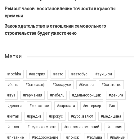
Ремонт часов: восстановление точности и красоты
времени
Законодательство в отношении самовольного
строительства будет ужесточено
Метки
#tochka
#австрия
#авто
#автобус
#аукцион
#банк
#батискаф
#беларусь
#бизнес
#богатство
#вуз
#германия
#гибель
#дальнобойщик
#деньга
#деньги
#животное
#зарплата
#интерьер
#ип
#китай
#кредит
#крокус
#курс_валют
#медицина
#налог
#недвижимость
#новости компаний
#пенсия
#питание
#подорожание
#поиск
#польша
#пьяный