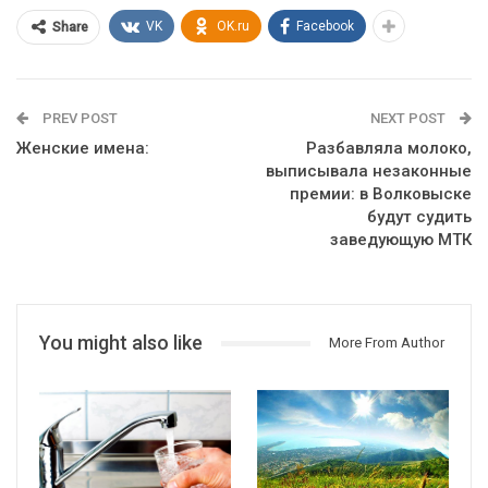
VK
OK.ru
Facebook
Share
PREV POST
NEXT POST
Женские имена:
Разбавляла молоко,
выписывала незаконные
премии: в Волковыске
будут судить
заведующую МТК
You might also like
More From Author