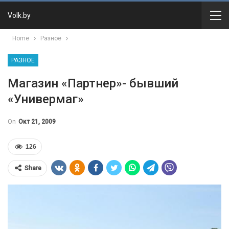
Volk.by
Home
Разное
РАЗНОЕ
Магазин «Партнер»- бывший
«Универмаг»
On
Окт 21, 2009
126
Share