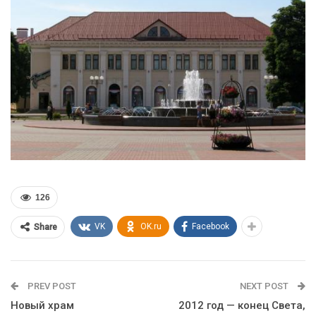
126
VK
OK.ru
Facebook
Share
PREV POST
NEXT POST
Новый храм
2012 год — конец Света,