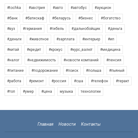
#tochka
#австрия
#авто
#автобус
#аукцион
#банк
#батискаф
#беларусь
#бизнес
#богатство
#вуз
#германия
#гибель
#дальнобойщик
#деньга
#деньги
#животное
#зарплата
#интерьер
#ип
#китай
#кредит
#крокус
#курс_валют
#медицина
#налог
#недвижимость
#новости компаний
#пенсия
#питание
#подорожание
#поиск
#польша
#пьяный
#работа
#ремонт
#россия
#сша
#телефон
#теракт
#топ
#умер
#цена
музыка
технологии
Главная
Новости
Контакты