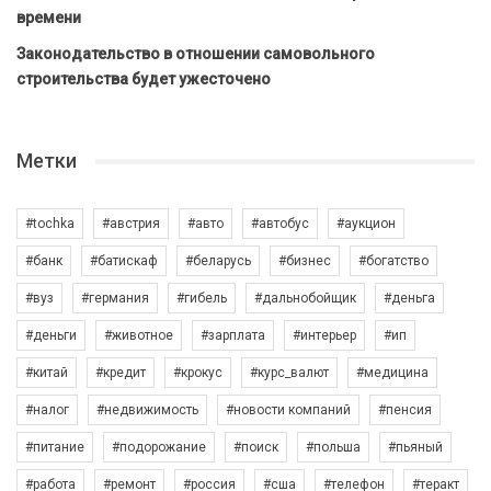
времени
Законодательство в отношении самовольного
строительства будет ужесточено
Метки
#tochka
#австрия
#авто
#автобус
#аукцион
#банк
#батискаф
#беларусь
#бизнес
#богатство
#вуз
#германия
#гибель
#дальнобойщик
#деньга
#деньги
#животное
#зарплата
#интерьер
#ип
#китай
#кредит
#крокус
#курс_валют
#медицина
#налог
#недвижимость
#новости компаний
#пенсия
#питание
#подорожание
#поиск
#польша
#пьяный
#работа
#ремонт
#россия
#сша
#телефон
#теракт