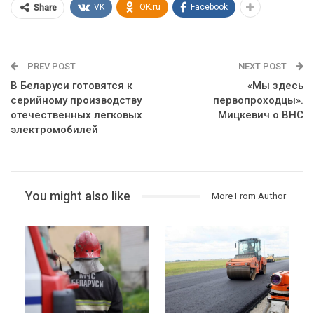
VK
OK.ru
Facebook
Share
PREV POST
NEXT POST
В Беларуси готовятся к
«Мы здесь
серийному производству
первопроходцы».
отечественных легковых
Мицкевич о ВНС
электромобилей
You might also like
More From Author