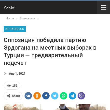
Volk.by
Home
Волковыск
ВОЛКОВЫСК
Оппозиция победила партию
Эрдогана на местных выборах в
Турции — предварительный
подсчет
On
Апр 1, 2024
152
Share