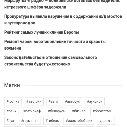
Маршрутка «Гродно — Волковыск» осталась без водителя:
нетрезвого шофёра задержали
Прокуратура выявила нарушения в содержании ж/д мостов
и путепроводов
Рейтинг самых лучших клиник Европы
Ремонт часов: восстановление точности и красоты
времени
Законодательство в отношении самовольного
строительства будет ужесточено
Метки
#tochka
#австрия
#авто
#автобус
#аукцион
#банк
#батискаф
#беларусь
#бизнес
#богатство
#вуз
#германия
#гибель
#дальнобойщик
#деньга