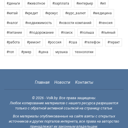
#деньги
#животное
#зарплата
#интерьер
#ип
#китай
#кредит
#крокус
#курс_валют
#медицина
#налог
#недвижимость
#новости компаний
#пенсия
#питание
#подорожание
#поиск
#польша
#пьяный
#работа
#ремонт
#россия
#сша
#телефон
#теракт
#топ
#умер
#цена
музыка
технологии
Главная
Новости
Контакты
© 2026 - Volk.by. Все права защищены.
Любое копирование материалов с нашего ресурса разрешается
только с обратной активной ссылкой на страницу статьи.
Все материалы опубликованные на сайте взяты с открытых
источников и других порталов интернета, все права на авторство
принадлежат их законным владельцам.