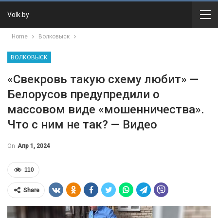
Volk.by
Home
Волковыск
ВОЛКОВЫСК
«Свекровь такую схему любит» —
Белорусов предупредили о
массовом виде «мошенничества».
Что с ним не так? — Видео
On
Апр 1, 2024
110
Share