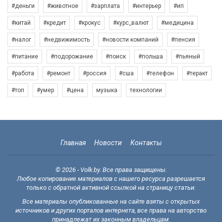
#деньги
#животное
#зарплата
#интерьер
#ип
#китай
#кредит
#крокус
#курс_валют
#медицина
#налог
#недвижимость
#новости компаний
#пенсия
#питание
#подорожание
#поиск
#польша
#пьяный
#работа
#ремонт
#россия
#сша
#телефон
#теракт
#топ
#умер
#цена
музыка
технологии
Главная
Новости
Контакты
© 2026 - Volk.by. Все права защищены.
Любое копирование материалов с нашего ресурса разрешается
только с обратной активной ссылкой на страницу статьи.
Все материалы опубликованные на сайте взяты с открытых
источников и других порталов интернета, все права на авторство
принадлежат их законным владельцам.