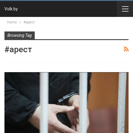
Volk.by
Home
#арест
Browsing Tag
#арест