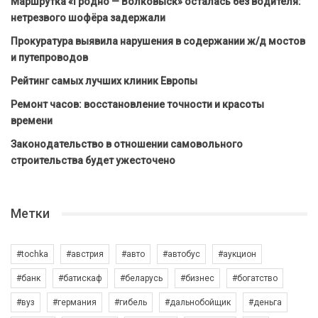
Маршрутка «Гродно — Волковыск» осталась без водителя:
нетрезвого шофёра задержали
Прокуратура выявила нарушения в содержании ж/д мостов
и путепроводов
Рейтинг самых лучших клиник Европы
Ремонт часов: восстановление точности и красоты
времени
Законодательство в отношении самовольного
строительства будет ужесточено
Метки
#tochka
#австрия
#авто
#автобус
#аукцион
#банк
#батискаф
#беларусь
#бизнес
#богатство
#вуз
#германия
#гибель
#дальнобойщик
#деньга