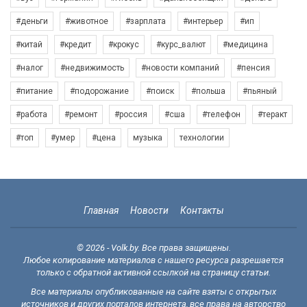
#деньги
#животное
#зарплата
#интерьер
#ип
#китай
#кредит
#крокус
#курс_валют
#медицина
#налог
#недвижимость
#новости компаний
#пенсия
#питание
#подорожание
#поиск
#польша
#пьяный
#работа
#ремонт
#россия
#сша
#телефон
#теракт
#топ
#умер
#цена
музыка
технологии
Главная
Новости
Контакты
© 2026 - Volk.by. Все права защищены.
Любое копирование материалов с нашего ресурса разрешается
только с обратной активной ссылкой на страницу статьи.
Все материалы опубликованные на сайте взяты с открытых
источников и других порталов интернета, все права на авторство