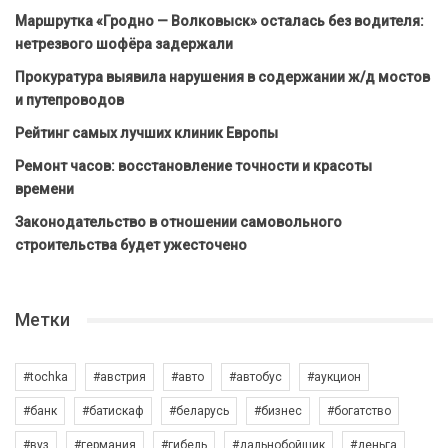
Маршрутка «Гродно — Волковыск» осталась без водителя:
нетрезвого шофёра задержали
Прокуратура выявила нарушения в содержании ж/д мостов
и путепроводов
Рейтинг самых лучших клиник Европы
Ремонт часов: восстановление точности и красоты
времени
Законодательство в отношении самовольного
строительства будет ужесточено
Метки
#tochka
#австрия
#авто
#автобус
#аукцион
#банк
#батискаф
#беларусь
#бизнес
#богатство
#вуз
#германия
#гибель
#дальнобойщик
#деньга