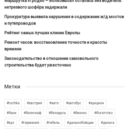
Маршрутка «Гродно — Волковыск» осталась без водителя:
нетрезвого шофёра задержали
Прокуратура выявила нарушения в содержании ж/д мостов
и путепроводов
Рейтинг самых лучших клиник Европы
Ремонт часов: восстановление точности и красоты
времени
Законодательство в отношении самовольного
строительства будет ужесточено
Метки
#tochka
#австрия
#авто
#автобус
#аукцион
#банк
#батискаф
#беларусь
#бизнес
#богатство
#вуз
#германия
#гибель
#дальнобойщик
#деньга