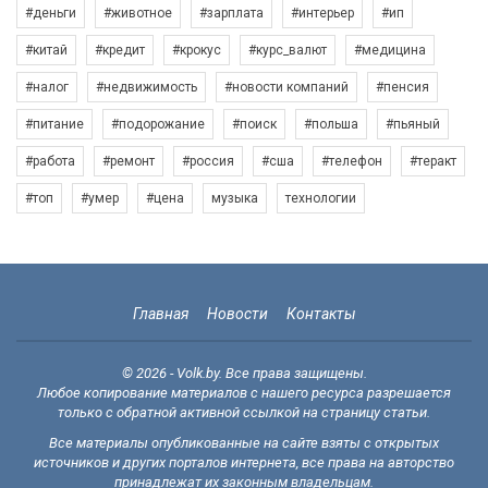
#деньги
#животное
#зарплата
#интерьер
#ип
#китай
#кредит
#крокус
#курс_валют
#медицина
#налог
#недвижимость
#новости компаний
#пенсия
#питание
#подорожание
#поиск
#польша
#пьяный
#работа
#ремонт
#россия
#сша
#телефон
#теракт
#топ
#умер
#цена
музыка
технологии
Главная
Новости
Контакты
© 2026 - Volk.by. Все права защищены.
Любое копирование материалов с нашего ресурса разрешается
только с обратной активной ссылкой на страницу статьи.
Все материалы опубликованные на сайте взяты с открытых
источников и других порталов интернета, все права на авторство
принадлежат их законным владельцам.