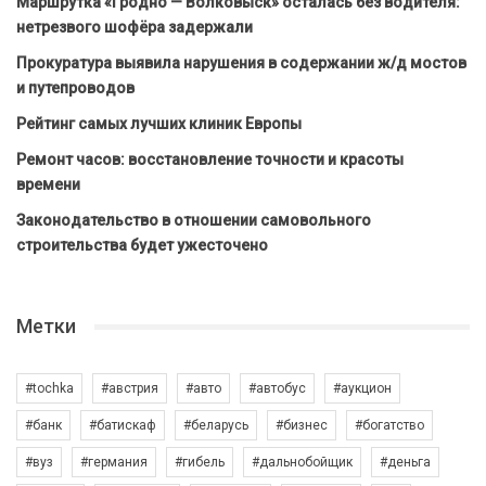
Маршрутка «Гродно — Волковыск» осталась без водителя:
нетрезвого шофёра задержали
Прокуратура выявила нарушения в содержании ж/д мостов
и путепроводов
Рейтинг самых лучших клиник Европы
Ремонт часов: восстановление точности и красоты
времени
Законодательство в отношении самовольного
строительства будет ужесточено
Метки
#tochka
#австрия
#авто
#автобус
#аукцион
#банк
#батискаф
#беларусь
#бизнес
#богатство
#вуз
#германия
#гибель
#дальнобойщик
#деньга