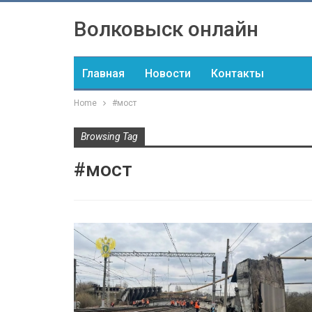
Волковыск онлайн
Главная
Новости
Контакты
Home
#мост
Browsing Tag
#мост