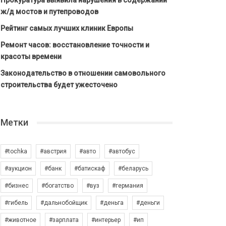
Прокуратура выявила нарушения в содержании
ж/д мостов и путепроводов
Рейтинг самых лучших клиник Европы
Ремонт часов: восстановление точности и
красоты времени
Законодательство в отношении самовольного
строительства будет ужесточено
Метки
#tochka
#австрия
#авто
#автобус
#аукцион
#банк
#батискаф
#беларусь
#бизнес
#богатство
#вуз
#германия
#гибель
#дальнобойщик
#деньга
#деньги
#животное
#зарплата
#интерьер
#ип