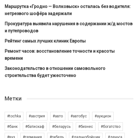
Маршрутка «Гродно — Волковыск» осталась без водителя:
нетрезвого шофёра задержали
Прокуратура выявила нарушения в содержании ж/д мостов
и путепроводов
Рейтинг самых лучших клиник Европы
Ремонт часов: восстановление точности и красоты
времени
Законодательство в отношении самовольного
строительства будет ужесточено
Метки
#tochka
#австрия
#авто
#автобус
#аукцион
#банк
#батискаф
#беларусь
#бизнес
#богатство
#вуз
#германия
#гибель
#дальнобойщик
#деньга