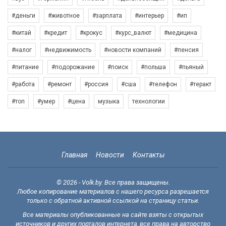
#деньги
#животное
#зарплата
#интерьер
#ип
#китай
#кредит
#крокус
#курс_валют
#медицина
#налог
#недвижимость
#новости компаний
#пенсия
#питание
#подорожание
#поиск
#польша
#пьяный
#работа
#ремонт
#россия
#сша
#телефон
#теракт
#топ
#умер
#цена
музыка
технологии
Главная
Новости
Контакты
© 2026 - Volk.by. Все права защищены.
Любое копирование материалов с нашего ресурса разрешается
только с обратной активной ссылкой на страницу статьи.
Все материалы опубликованные на сайте взяты с открытых
источников и других порталов интернета, все права на авторство