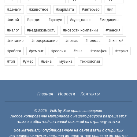
#деньги
#животное
#зарплата
#интерьер
#ип
#китай
#кредит
#крокус
#курс_валют
#медицина
#налог
#недвижимость
#новости компаний
#пенсия
#питание
#подорожание
#поиск
#польша
#пьяный
#работа
#ремонт
#россия
#сша
#телефон
#теракт
#топ
#умер
#цена
музыка
технологии
Главная
Новости
Контакты
© 2026 - Volk.by. Все права защищены.
Любое копирование материалов с нашего ресурса разрешается
только с обратной активной ссылкой на страницу статьи.
Все материалы опубликованные на сайте взяты с открытых
источников и других порталов интернета, все права на авторство