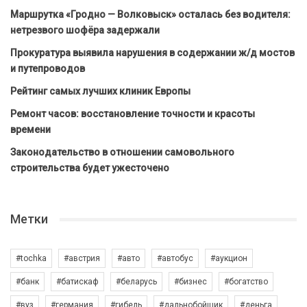
Маршрутка «Гродно — Волковыск» осталась без водителя:
нетрезвого шофёра задержали
Прокуратура выявила нарушения в содержании ж/д мостов
и путепроводов
Рейтинг самых лучших клиник Европы
Ремонт часов: восстановление точности и красоты
времени
Законодательство в отношении самовольного
строительства будет ужесточено
Метки
#tochka
#австрия
#авто
#автобус
#аукцион
#банк
#батискаф
#беларусь
#бизнес
#богатство
#вуз
#германия
#гибель
#дальнобойщик
#деньга