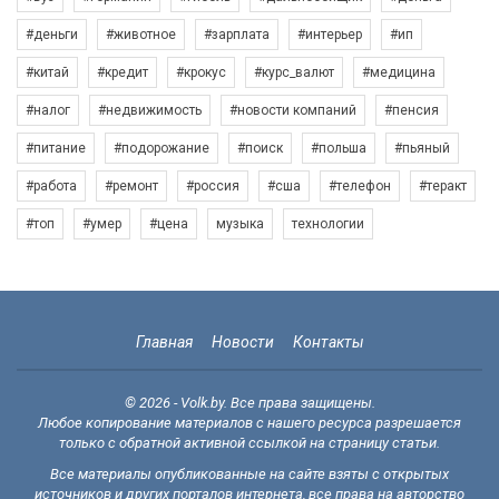
#деньги
#животное
#зарплата
#интерьер
#ип
#китай
#кредит
#крокус
#курс_валют
#медицина
#налог
#недвижимость
#новости компаний
#пенсия
#питание
#подорожание
#поиск
#польша
#пьяный
#работа
#ремонт
#россия
#сша
#телефон
#теракт
#топ
#умер
#цена
музыка
технологии
Главная
Новости
Контакты
© 2026 - Volk.by. Все права защищены.
Любое копирование материалов с нашего ресурса разрешается
только с обратной активной ссылкой на страницу статьи.
Все материалы опубликованные на сайте взяты с открытых
источников и других порталов интернета, все права на авторство