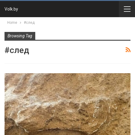
Volk.by
Home
#след
Browsing Tag
#след