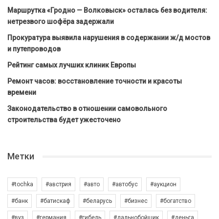
Маршрутка «Гродно — Волковыск» осталась без водителя:
нетрезвого шофёра задержали
Прокуратура выявила нарушения в содержании ж/д мостов
и путепроводов
Рейтинг самых лучших клиник Европы
Ремонт часов: восстановление точности и красоты
времени
Законодательство в отношении самовольного
строительства будет ужесточено
Метки
#tochka
#австрия
#авто
#автобус
#аукцион
#банк
#батискаф
#беларусь
#бизнес
#богатство
#вуз
#германия
#гибель
#дальнобойщик
#деньга