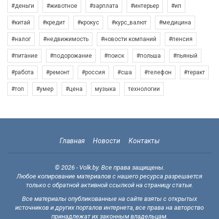
#деньги
#животное
#зарплата
#интерьер
#ип
#китай
#кредит
#крокус
#курс_валют
#медицина
#налог
#недвижимость
#новости компаний
#пенсия
#питание
#подорожание
#поиск
#польша
#пьяный
#работа
#ремонт
#россия
#сша
#телефон
#теракт
#топ
#умер
#цена
музыка
технологии
Главная
Новости
Контакты
© 2026 - Volk.by. Все права защищены.
Любое копирование материалов с нашего ресурса разрешается
только с обратной активной ссылкой на страницу статьи.
Все материалы опубликованные на сайте взяты с открытых
источников и других порталов интернета, все права на авторство
принадлежат их законным владельцам.