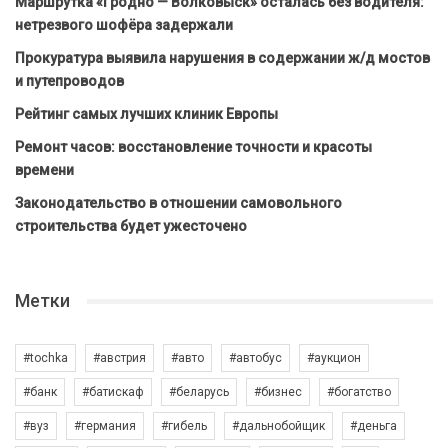
Маршрутка «Гродно — Волковыск» осталась без водителя:
нетрезвого шофёра задержали
Прокуратура выявила нарушения в содержании ж/д мостов
и путепроводов
Рейтинг самых лучших клиник Европы
Ремонт часов: восстановление точности и красоты
времени
Законодательство в отношении самовольного
строительства будет ужесточено
Метки
#tochka
#австрия
#авто
#автобус
#аукцион
#банк
#батискаф
#беларусь
#бизнес
#богатство
#вуз
#германия
#гибель
#дальнобойщик
#деньга