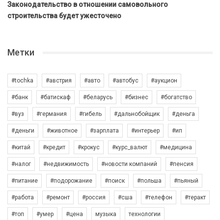
Законодательство в отношении самовольного
строительства будет ужесточено
Метки
#tochka
#австрия
#авто
#автобус
#аукцион
#банк
#батискаф
#беларусь
#бизнес
#богатство
#вуз
#германия
#гибель
#дальнобойщик
#деньга
#деньги
#животное
#зарплата
#интерьер
#ип
#китай
#кредит
#крокус
#курс_валют
#медицина
#налог
#недвижимость
#новости компаний
#пенсия
#питание
#подорожание
#поиск
#польша
#пьяный
#работа
#ремонт
#россия
#сша
#телефон
#теракт
#топ
#умер
#цена
музыка
технологии