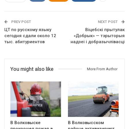
PREV POST
NEXT POST
ЦТ по русскому языку
Віцебскі прытулак
сегодня сдали около 12
«‎Добрык»‎ — тэрыторыя
тыс. абитуриентов
надзеі і добразычлівасці
You might also like
More From Author
В Волковыске
В Волковысском
произошел пожар в
районе активизируют