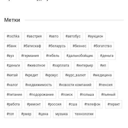
Метки
#tochka
#австрия
#авто
#автобус
#аукцион
#банк
#батискаф
#беларусь
#бизнес
#богатство
#вуз
#германия
#гибель
#дальнобойщик
#деньга
#деньги
#животное
#зарплата
#интерьер
#ип
#китай
#кредит
#крокус
#курс_валют
#медицина
#налог
#недвижимость
#новости компаний
#пенсия
#питание
#подорожание
#поиск
#польша
#пьяный
#работа
#ремонт
#россия
#сша
#телефон
#теракт
#топ
#умер
#цена
музыка
технологии