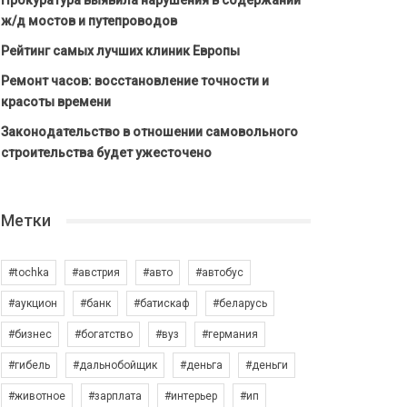
Прокуратура выявила нарушения в содержании
ж/д мостов и путепроводов
Рейтинг самых лучших клиник Европы
Ремонт часов: восстановление точности и
красоты времени
Законодательство в отношении самовольного
строительства будет ужесточено
Метки
#tochka
#австрия
#авто
#автобус
#аукцион
#банк
#батискаф
#беларусь
#бизнес
#богатство
#вуз
#германия
#гибель
#дальнобойщик
#деньга
#деньги
#животное
#зарплата
#интерьер
#ип