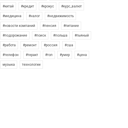
#китай
#кредит
#крокус
#курс_валют
#медицина
#налог
#недвижимость
#новости компаний
#пенсия
#питание
#подорожание
#поиск
#польша
#пьяный
#работа
#ремонт
#россия
#сша
#телефон
#теракт
#топ
#умер
#цена
музыка
технологии